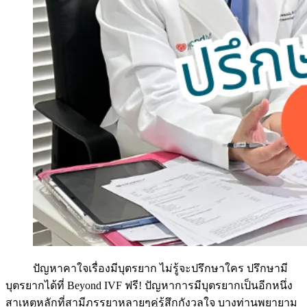
ปัญหาคาใจเรื่องมีบุตรยาก ไม่รู้จะปรึกษาใคร ปรึกษามี
บุตรยากได้ที่ Beyond IVF ฟรี! ปัญหาการมีบุตรยากเป็นอีกหนึ่ง
สาเหตุหลักที่สามีภรรยาหลายๆคู่รู้สึกกังวลใจ บางท่านพยายาม