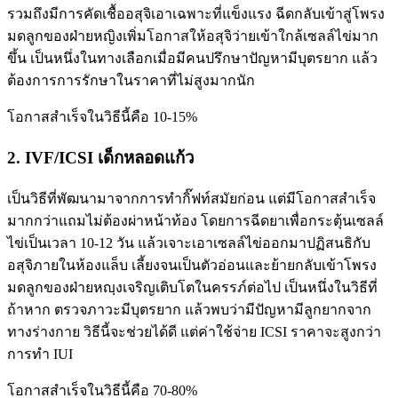
รวมถึงมีการคัดเชื้ออสุจิเอาเฉพาะที่แข็งแรง ฉีดกลับเข้าสู่โพรง
มดลูกของฝ่ายหญิงเพิ่มโอกาสให้อสุจิว่ายเข้าใกล้เซลล์ไข่มาก
ขึ้น เป็นหนึ่งในทางเลือกเมื่อมีคนปรึกษาปัญหามีบุตรยาก แล้ว
ต้องการการรักษาในราคาที่ไม่สูงมากนัก
โอกาสสำเร็จในวิธีนี้คือ 10-15%
2. IVF/ICSI เด็กหลอดแก้ว
เป็นวิธีที่พัฒนามาจากการทำกิ๊ฟท์สมัยก่อน แต่มีโอกาสสำเร็จ
มากกว่าแถมไม่ต้องผ่าหน้าท้อง โดยการฉีดยาเพื่อกระตุ้นเซลล์
ไข่เป็นเวลา 10-12 วัน แล้วเจาะเอาเซลล์ไข่ออกมาปฏิสนธิกับ
อสุจิภายในห้องแล็บ เลี้ยงจนเป็นตัวอ่อนและย้ายกลับเข้าโพรง
มดลูกของฝ่ายหญฺงเจริญเติบโตในครรภ์ต่อไป เป็นหนึ่งในวิธีที่
ถ้าหาก ตรวจภาวะมีบุตรยาก แล้วพบว่ามีปัญหามีลูกยากจาก
ทางร่างกาย วิธีนี้จะช่วยได้ดี แต่ค่าใช้จ่าย ICSI ราคาจะสูงกว่า
การทำ IUI
โอกาสสำเร็จในวิธีนี้คือ 70-80%