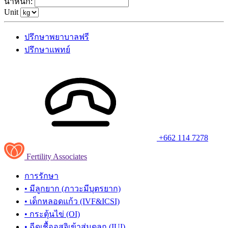
น้ำหนัก:
Unit
ปรึกษาพยาบาลฟรี
ปรึกษาแพทย์
+662 114 7278
Fertility Associates
การรักษา
• มีลูกยาก (ภาวะมีบุตรยาก)
• เด็กหลอดแก้ว (IVF&ICSI)
• กระตุ้นไข่ (OI)
• ฉีดเชื้ออสุจิเข้าสู่มดลูก (IUI)