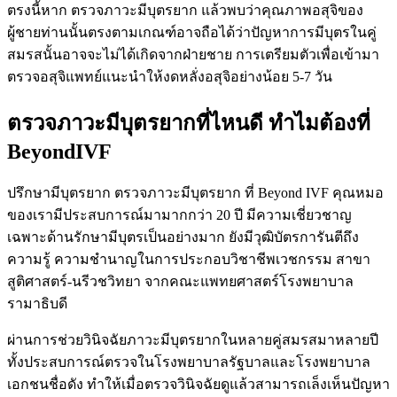
ตรงนี้หาก ตรวจภาวะมีบุตรยาก แล้วพบว่าคุณภาพอสุจิของ
ผู้ชายท่านนั้นตรงตามเกณฑ์อาจถือได้ว่าปัญหาการมีบุตรในคู่
สมรสนั้นอาจจะไม่ได้เกิดจากฝ่ายชาย การเตรียมตัวเพื่อเข้ามา
ตรวจอสุจิแพทย์แนะนำให้งดหลั่งอสุจิอย่างน้อย 5-7 วัน
ตรวจภาวะมีบุตรยากที่ไหนดี ทำไมต้องที่
BeyondIVF
ปรึกษามีบุตรยาก ตรวจภาวะมีบุตรยาก ที่ Beyond IVF คุณหมอ
ของเรามีประสบการณ์มามากกว่า 20 ปี มีความเชี่ยวชาญ
เฉพาะด้านรักษามีบุตรเป็นอย่างมาก ยังมีวุฒิบัตรการันตีถึง
ความรู้ ความชำนาญในการประกอบวิชาชีพเวชกรรม สาขา
สูติศาสตร์-นรีวชวิทยา จากคณะแพทยศาสตร์โรงพยาบาล
รามาธิบดี
ผ่านการช่วยวินิจฉัยภาวะมีบุตรยากในหลายคู่สมรสมาหลายปี
ทั้งประสบการณ์ตรวจในโรงพยาบาลรัฐบาลและโรงพยาบาล
เอกชนชื่อดัง ทำให้เมื่อตรวจวินิจฉัยดูแล้วสามารถเล็งเห็นปัญหา