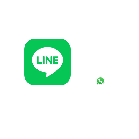
Line
Whats App
8