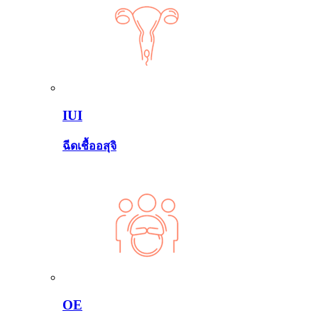
IUI
ฉีดเชื้ออสุจิ
OE