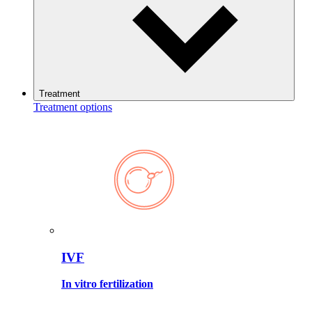
Treatment
Treatment options
IVF
In vitro fertilization