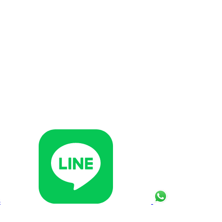
Line
Whats App
8