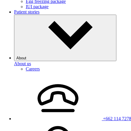
Egg freezing package
IUI package
Patient stories
About
About us
Careers
+662 114 727