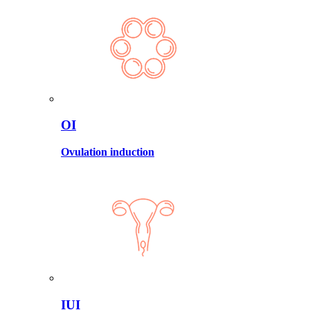
OI
Ovulation induction
IUI