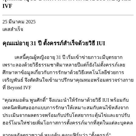
IVF
25 มีนาคม 2025
เคสสำเร็จ
คุณแม่อายุ 31 ปี ตั้งครรภ์สำเร็จด้วยวิธี IUI
เคสนี้คุณผู้หญิงอายุ 31 ปี เริ่มเข้าข่ายภาวะมีบุตรยาก
เพราะลองด้วยวิธีธรรมชาติมาหลายปีแต่ก็ยังไม่ตั้งครรภ์เลย
ศึกษาหาข้อมูลเกี่ยวกับการรักษาด้วยวิธีเทคโนโลยีช่วยการ
เจริญพันธ์ จึงตัดสินใจเข้ามาปรึกษาคุณหมอพร้อมตรวจร่างกาย
ที่ Beyond IVF
“คุณหมอต้น พูนศักดิ์” จึงแนะนำให้รักษาด้วยวิธี IUI พร้อมกับ
เทคนิคพิเศษออกแบบการรักษาให้เหมาะสมกับคนไข้หลังจาก
ประเมินจากผลตรวจพร้อมกับปรับโดสยากระตุ้นไข่และยาปรับ
ฮอร์โมนให่ช่วยเพิ่มโอกาสการตั้งครรภ์มากที่สุดในแต่ละบุคคล
จากผลอัลตราซาวด์ หมอต้น คอนเฟิร์มว่า “ตั้งครรภ์”