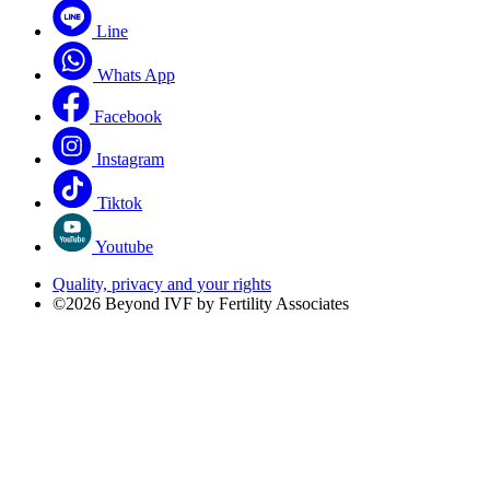
Line
Whats App
Facebook
Instagram
Tiktok
Youtube
Quality, privacy and your rights
©2026 Beyond IVF by Fertility Associates