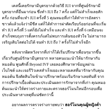
เคสนี้เคยรักษามีบุตรยากด้วยวิธี IUI จากที่ศูนย์รักษามี
บุตรยากที่อื่นมาก่อน ซึ่งทำ IUI ถึง 7 ครั้ง แต่ก็ไม่สำเร็จเลยสัก
ครั้ง ก่อนที่จะทำ IUI ครั้งที่ 5 คุณหมอที่เก่าได้ทำการอัลตรา
ซาวด์แล้วแจ้งว่ามีซีส แต่ก็ได้ทำการผ่าตัดเรียบร้อยก่อนที่จะเริ่ม
ทำ IUI ครั้งที่ 5 แต่ก็ยังไม่สำเร็จ และทำ IUI ครั้งที่ 6 เหมือนจะ
สำเร็จพบถุงการตั้งครรภ์แต่ไม่พบการเต้นของหัวใจ ไม่สามารถ
เจริญเติบโตต่อไปได้ จนทำ IUI ถึง 7 ครั้งก็ไม่สำเร็จอีก
หลังจากผิดหวังจากที่เก่าก็ได้เริ่มปรึกษาเพื่อนๆมากขึ้น
เกี่ยวกับศูนย์รักษามีบุตรยาก หลายคนแนะนำให้มารักษากับ
หมอต้น พูนศักดิ์ Beyond IVF เลยลองศึกษาหาข้อมูลผ่าน
เว็บไซต์ และเจอรีวิวเคสสำเร็จเยอะหลายเคสที่มารักษากับคุณ
หมอต้น จึงตัดสินใจเข้ามาปรึกษาพร้อมเริ่มรักษาเลยทันที จาก
การปรึกษาเบื้องต้นและประเมินผลการรักษาจากที่เก่า คุณหมอ
ต้นแนะนำให้ตรวจร่างกายและตรวจฮอร์โมนใหม่อีกรอบเพื่อ
ประเมินหาสาเหตุที่แน่ชัดกว่านี้
อยากผลการตรวจร่างกายพบว่า
ฮอร์โมนคุณผู้หญิงต่ำ