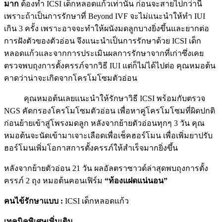
มาก
ต้องทำ ICSI เด็กหลอดแก้วเท่านั้น ก่อนจะสายไปกว่านี้
เพราะถ้าเป็นการรักษาที่ Beyond IVF จะไม่แนะนำให้ทำ IUI
เกิน 3 ครั้ง เพราะอาจจะทำให้ผนังมดลูกบางยิ่งขึ้นและยากต่อ
การฝังตัวของตัวอ่อน จึงแนะนำเป็นการรักษาด้วย ICSI เด็ก
หลอดแก้วและจากการประเมินผลการรักษาจากที่เก่าซึ่งเคย
ตรวจพบถุงการตั้งครรภ์จากวิธี IUI แต่ก็ไม่ได้ไปต่อ คุณหมอต้น
คาดว่าน่าจะเกิดจากโครโมโซมตัวอ่อน
คุณหมอต้นเลยแนะนำให้รักษาวิธี ICSI พร้อมกับตรวจ
NGS คัดกรองโครโมโซมตัวอ่อน เพื่อหาคู่โครโมโซมที่ผิดปกติ
ก่อนย้ายเข้าสู่โพรงมดลูก หลังจากย้ายตัวอ่อนทุกๆ 3 วัน คุณ
หมอต้นจะนัดเข้ามาเจาะเลือดเพื่อเช็คฮอร์โมน เพื่อเพิ่มยาปรับ
ฮอร์โมนเพิ่มโอกาสการตั้งครรภ์ให้สำเร็จมากยิ่งขึ้น
หลังจากย้ายตัวอ่อน 21 วัน ผลอัลตราซาวด์ล่าสุดพบถุงการตั้ง
ครรภ์ 2 ถุง หมอต้นคอนเฟิร์ม
“ท้องแฝดแน่นอน”
คนไข้รักษาแบบ :
ICSI เด็กหลอดแก้ว
เทคนิคพิเศษเพิ่มเติม