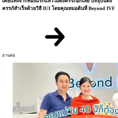
เคยแท้งจากท้องแรกแล้วไม่ตั้งครรภ์อีกเลย ปัจจุบันตั้ง
ครรภ์สำเร็จด้วยวิธี IUI โดยคุณหมอต้นที่ Beyond IVF
อ่านต่อ